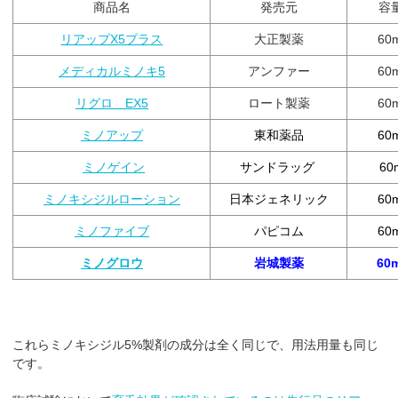
商品名
発売元
容
リアップX5プラス
大正製薬
60
メディカルミノキ5
アンファー
60
リグロ EX5
ロート製薬
60
ミノアップ
東和薬品
60
ミノゲイン
サンドラッグ
60
ミノキシジルローション
日本ジェネリック
60
ミノファイブ
パピコム
60
ミノグロウ
岩城製薬
60
これらミノキシジル5%製剤の成分は全く同じで、用法用量も同じ
です。