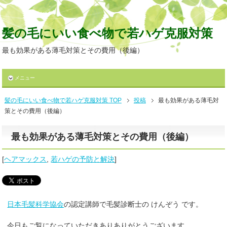
髪の毛にいい食べ物で若ハゲ克服対策
最も効果がある薄毛対策とその費用（後編）
メニュー
髪の毛にいい食べ物で若ハゲ克服対策 TOP
投稿
最も効果がある薄毛対
策とその費用（後編）
最も効果がある薄毛対策とその費用（後編）
[
ヘアマックス
,
若ハゲの予防と解決
]
日本毛髪科学協会
の認定講師で毛髪診断士の けんぞう です。
今日もご覧になっていただきありありがとうございます。