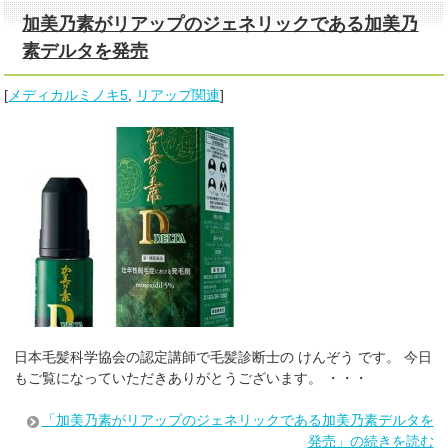
加美乃素がリアップのジェネリックである加美乃
素デルタを発売
[
メディカルミノキ5
,
リアップ関連
]
日本毛髪科学協会の認定講師で毛髪診断士の けんぞう です。 今日
もご覧になっていただきありがとうございます。 ・・・
「加美乃素がリアップのジェネリックである加美乃素デルタを
発売」の続きを読む