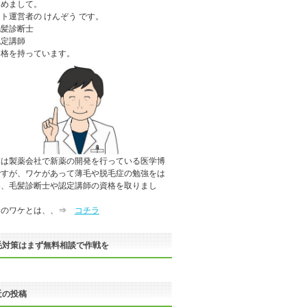
じめまして。
ト運営者の けんぞう です。
毛髪診断士
認定講師
資格を持っています。
業は製薬会社で新薬の開発を行っている医学博
ですが、ワケがあって薄毛や脱毛症の勉強をは
め、毛髪診断士や認定講師の資格を取りまし
。
のワケとは、、⇒
コチラ
毛対策はまず無料相談で作戦を
近の投稿