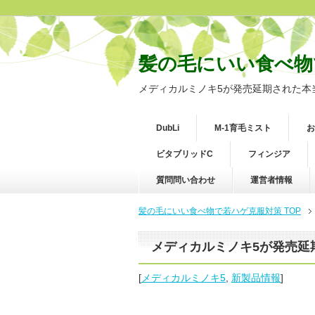
髪の毛にいい食べ物
メディカルミノキ5が発売延期された本
DubLi
M-1育毛ミスト
お
ビタブリッドC
フィンジア
質問問い合わせ
運営者情報
髪の毛にいい食べ物で若ハゲ克服対策 TOP
メディカルミノキ5が発売延
[
メディカルミノキ5
,
新製品情報
]