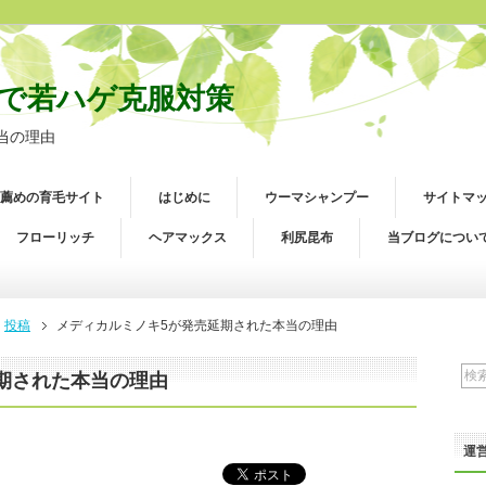
で若ハゲ克服対策
当の理由
薦めの育毛サイト
はじめに
ウーマシャンプー
サイトマ
フローリッチ
ヘアマックス
利尻昆布
当ブログについ
投稿
メディカルミノキ5が発売延期された本当の理由
期された本当の理由
運