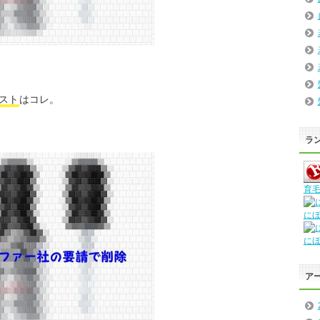
スト
はコレ。
ラ
育毛
に
に
ア