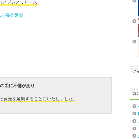
期｣とプレスリリース
。
5が発売延期
、
フィ
の図に不備があり
、
カ
た
発売を延期することにいたしました
。