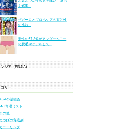
水素水で活性酸素を除いて薄毛
を解消...
ザガーロとプロペシアの有効性
の比較...
男性の67.3%がアンダーヘアー
の脱毛やケアをして...
ンジア（FINJIA)
テゴリー
AGAの治療薬
M-1育毛ミスト
その他
まつげの育毛剤
カラーリング