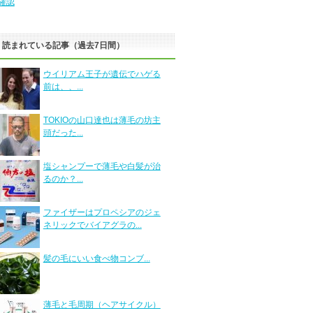
確認
く読まれている記事（過去7日間）
ウイリアム王子が遺伝でハゲる
前は、、...
TOKIOの山口達也は薄毛の坊主
頭だった...
塩シャンプーで薄毛や白髪が治
るのか？...
ファイザーはプロペシアのジェ
ネリックでバイアグラの...
髪の毛にいい食べ物コンブ...
薄毛と毛周期（ヘアサイクル）