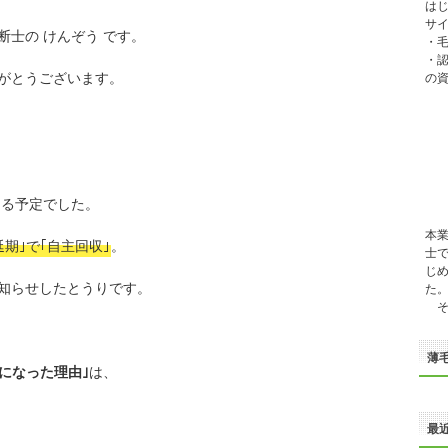
は
サイ
断士の けんぞう です。
・
・
がとうございます。
の
なる予定でした。
本
期｣で｢自主回収｣
。
士
じ
知らせしたとうりです。
た
そ
薄
になった理由｣
は、
最