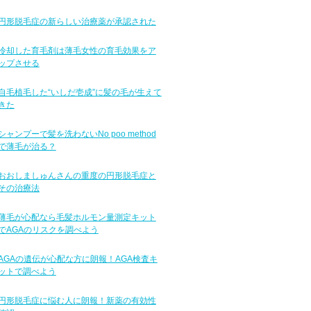
円形脱毛症の新らしい治療薬が承認された
冷却した育毛剤は薄毛女性の育毛効果をア
ップさせる
自毛植毛した“いしだ壱成”に髪の毛が生えて
きた
シャンプーで髪を洗わないNo poo method
で薄毛が治る？
おおしましゅんさんの重度の円形脱毛症と
その治療法
薄毛が心配なら毛髪ホルモン量測定キット
でAGAのリスクを調べよう
AGAの遺伝が心配な方に朗報！AGA検査キ
ットで調べよう
円形脱毛症に悩む人に朗報！新薬の有効性