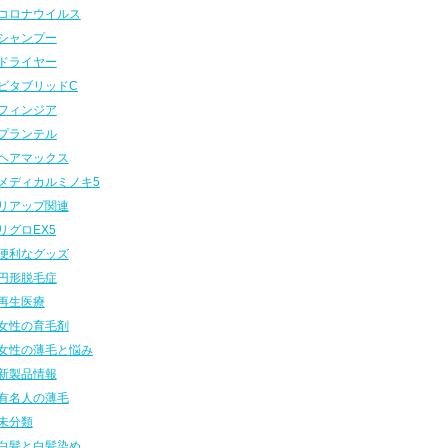
コロナウイルス
シャンプー
ドライヤー
ビタブリッドC
フィンジア
プランテル
ヘアマックス
メディカルミノキ5
リアップ関連
リグロEX5
便利なグッズ
円形脱毛症
再生医療
女性の育毛剤
女性の薄毛と悩み
新製品情報
有名人の薄毛
未分類
白髪と白髪染め