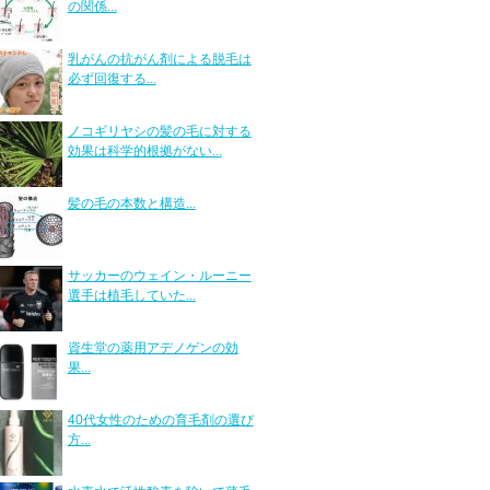
の関係...
乳がんの抗がん剤による脱毛は
必ず回復する...
ノコギリヤシの髪の毛に対する
効果は科学的根拠がない...
髪の毛の本数と構造...
サッカーのウェイン・ルーニー
選手は植毛していた...
資生堂の薬用アデノゲンの効
果...
40代女性のための育毛剤の選び
方...