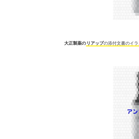
大正製薬の
リアップ
の添付文書のイラ