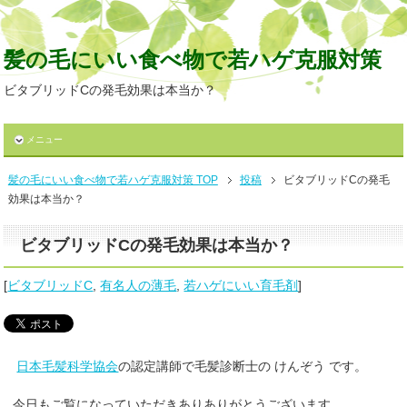
髪の毛にいい食べ物で若ハゲ克服対策
ビタブリッドCの発毛効果は本当か？
メニュー
髪の毛にいい食べ物で若ハゲ克服対策 TOP
投稿
ビタブリッドCの発毛
効果は本当か？
ビタブリッドCの発毛効果は本当か？
[
ビタブリッドC
,
有名人の薄毛
,
若ハゲにいい育毛剤
]
日本毛髪科学協会
の認定講師で毛髪診断士の けんぞう です。
今日もご覧になっていただきありありがとうございます。