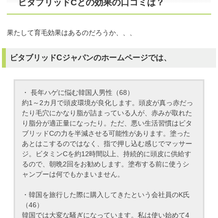
ビタブリッドCとの効果の口コミは？
果たして育毛効果はあるのだろうか、、、
ビタブリッドCジャパンのホームページでは、
・ 長年ハゲに悩む韓国人男性（68）
約1～2カ月で頭皮環境が良化します。頭皮が真っ赤だっ
たり毛穴にかなり脂が詰まっている人が、赤みが取れた
り脂分が適正量になったり。ただ、悪い生活習慣はビタ
ブリッドCの力を半減させる可能性があります。塗った
あとはこするのではなく、指で押し込む感じでマッサー
ジ。ビタミンCを約12時間以上、持続的に頭皮に供給す
るので、朝晩2回をお勧めします。塗布する前に使うシ
ャンプーは何でもかまいません。
・韓国を旅行した際に購入してきたという会社員のK氏
（46）
韓国では大変な騒ぎになっています。私は使い始めて4