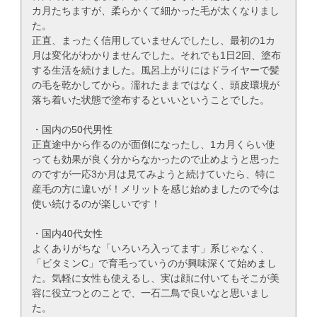
カ月たちますが、柔らかくて細かった毛が太くなりまし
た。
正直、まったく信用していませんでしたし、最初の1カ
月は変化がわかりませんでした。それでも1日2回、塗布
する生活を続けました。風呂上がりにはドライヤーで髪
の毛を乾かしてから。濡れたままではなく、頭皮環境が
落ち着いた状態で塗布するといいということでした。
・国内の50代男性
正直途中から作るのが面倒になったし、1カ月くらい使
っても効果が良く分からなかったので止めようと思った
のですが一応3か月は見てみようと続けていたら、特に
産毛の方に違いが！メリットを感じ始めましたので今は
使い続けるのが楽しいです！
・国内40代女性
よくありがちな「いろいろ入ってます」系じゃなく、
「ビタミンC」で育毛っていうのが興味深くて始めまし
た。気軽に女性も使えるし、実は顔に付いてもそこが美
容に役立つとのことで、一石二鳥で良いなと思いまし
た。