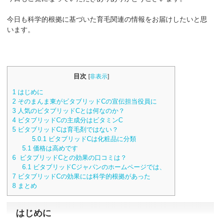
今日も科学的根拠に基づいた育毛関連の情報をお届けしたいと思
います。
目次
[
非表示
]
1
はじめに
2
そのまんま東がビタブリッドCの宣伝担当役員に
3
人気のビタブリッドCとは何なのか？
4
ビタブリッドCの主成分はビタミンC
5
ビタブリッドCは育毛剤ではない？
5.0.1
ビタブリッドCは化粧品に分類
5.1
価格は高めです
6
ビタブリッドCとの効果の口コミは？
6.1
ビタブリッドCジャパンのホームページでは、
7
ビタブリッドCの効果には科学的根拠があった
8
まとめ
はじめに