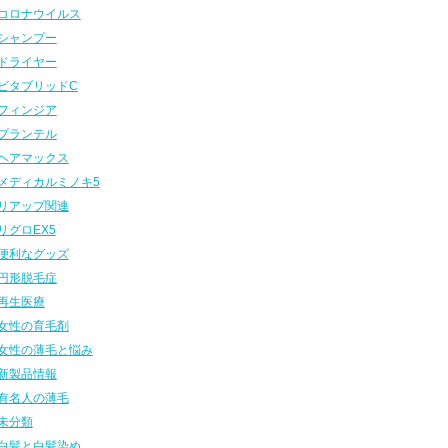
コロナウイルス
シャンプー
ドライヤー
ビタブリッドC
フィンジア
プランテル
ヘアマックス
メディカルミノキ5
リアップ関連
リグロEX5
便利なグッズ
円形脱毛症
再生医療
女性の育毛剤
女性の薄毛と悩み
新製品情報
有名人の薄毛
未分類
白髪と白髪染め