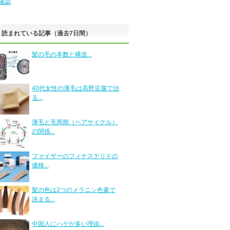
確認
く読まれている記事（過去7日間）
髪の毛の本数と構造...
40代女性の薄毛は高野豆腐で治
る...
薄毛と毛周期（ヘアサイクル）
の関係...
ファイザーのフィナステリドの
価格...
髪の色は2つのメラニン色素で
決まる...
中国人にハゲが多い理由...