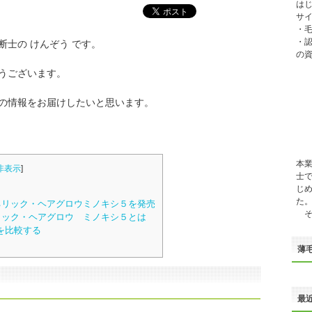
は
サイ
・
・
断士の けんぞう です。
の
うございます。
の情報をお届けしたいと思います。
本
非表示
]
士
じ
た
リック・ヘアグロウミノキシ５を発売
そ
リック・ヘアグロウ ミノキシ５とは
を比較する
薄
最