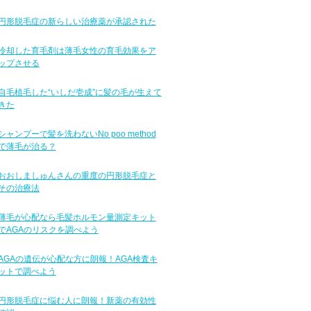
円形脱毛症の新らしい治療薬が承認された
冷却した育毛剤は薄毛女性の育毛効果をア
ップさせる
自毛植毛した“いしだ壱成”に髪の毛が生えて
きた
シャンプーで髪を洗わないNo poo method
で薄毛が治る？
おおしましゅんさんの重度の円形脱毛症と
その治療法
薄毛が心配なら毛髪ホルモン量測定キット
でAGAのリスクを調べよう
AGAの遺伝が心配な方に朗報！AGA検査キ
ットで調べよう
円形脱毛症に悩む人に朗報！新薬の有効性