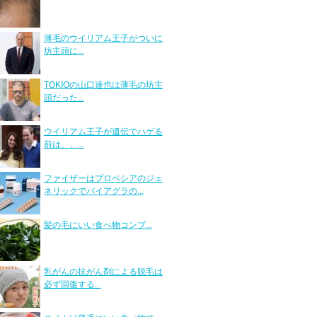
薄毛のウイリアム王子がついに
坊主頭に...
TOKIOの山口達也は薄毛の坊主
頭だった...
ウイリアム王子が遺伝でハゲる
前は、、...
ファイザーはプロペシアのジェ
ネリックでバイアグラの...
髪の毛にいい食べ物コンブ...
乳がんの抗がん剤による脱毛は
必ず回復する...