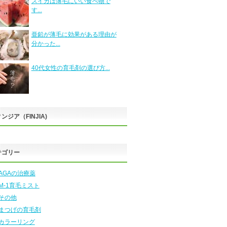
スイカは薄毛にいい食べ物で
す...
亜鉛が薄毛に効果がある理由が
分かった...
40代女性の育毛剤の選び方...
ンジア（FINJIA)
テゴリー
AGAの治療薬
M-1育毛ミスト
その他
まつげの育毛剤
カラーリング