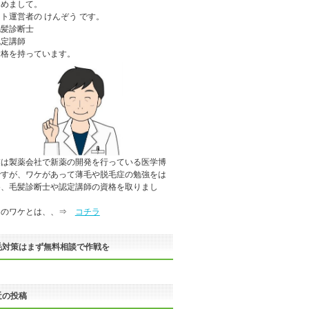
じめまして。
ト運営者の けんぞう です。
毛髪診断士
認定講師
資格を持っています。
業は製薬会社で新薬の開発を行っている医学博
ですが、ワケがあって薄毛や脱毛症の勉強をは
め、毛髪診断士や認定講師の資格を取りまし
。
のワケとは、、⇒
コチラ
毛対策はまず無料相談で作戦を
近の投稿