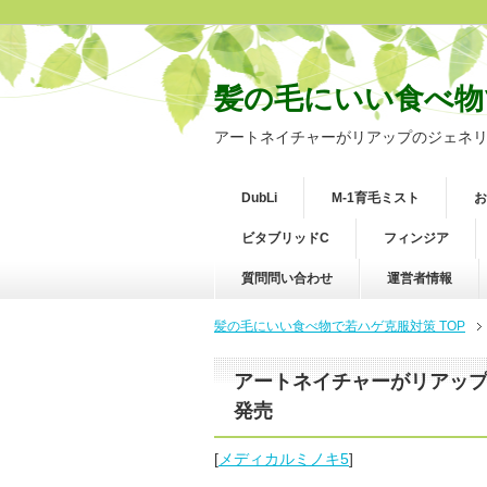
髪の毛にいい食べ物
アートネイチャーがリアップのジェネリ
DubLi
M-1育毛ミスト
お
ビタブリッドC
フィンジア
質問問い合わせ
運営者情報
髪の毛にいい食べ物で若ハゲ克服対策 TOP
アートネイチャーがリアップ
発売
[
メディカルミノキ5
]