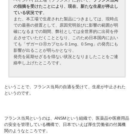
ベインハイム工場（フランス）において、
フランス当局
の指摘を受けたことにより、現在、新たな生産が停止し
ている状況です
。
また、本工場で生産された製品につきましては、現時点
での最善の措置として、原因究明並びに影響の範囲が明
確になるまでの期間、弊社としては全世界的に出荷を停
止させていただくこととなり、このため日本国内におい
ても「ザガーロⓇカプセル 0.1mg、0.5mg」の発売にも
影響が出ることが明らかとなり、
発売を延期せざるを得ない状況となりましたことをご連
絡申し上げたところです。
ということで、フランス当局の自適を受けて、生産が中止された
というのです。
フランス当局というのは、ANSMという組織で、医薬品や医療用品
の安全を管理している機構で、日本でいえば厚生労働省の付属機
関のようなところです。