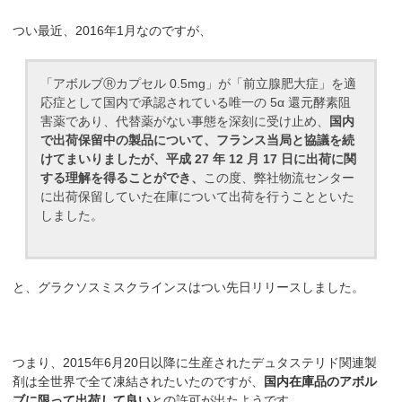
つい最近、2016年1月なのですが、
「アボルブⓇカプセル 0.5mg」が「前立腺肥大症」を適
応症として国内で承認されている唯一の 5α 還元酵素阻
害薬であり、代替薬がない事態を深刻に受け止め、
国内
で出荷保留中の製品について、フランス当局と協議を続
けてまいりましたが、平成 27 年 12 月 17 日に出荷に関
する理解を得ることができ、
この度、弊社物流センター
に出荷保留していた在庫について出荷を行うことといた
しました。
と、グラクソスミスクラインスはつい先日リリースしました。
つまり、2015年6月20日以降に生産されたデュタステリド関連製
剤は全世界で全て凍結されたいたのですが、
国内在庫品のアボル
ブに限って出荷して良い
との許可が出たようです。