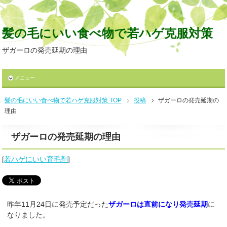
髪の毛にいい食べ物で若ハゲ克服対策
ザガーロの発売延期の理由
メニュー
髪の毛にいい食べ物で若ハゲ克服対策 TOP
投稿
ザガーロの発売延期の
理由
ザガーロの発売延期の理由
[
若ハゲにいい育毛剤
]
昨年11月24日に発売予定だった
ザガーロは直前になり発売延期
に
なりました。