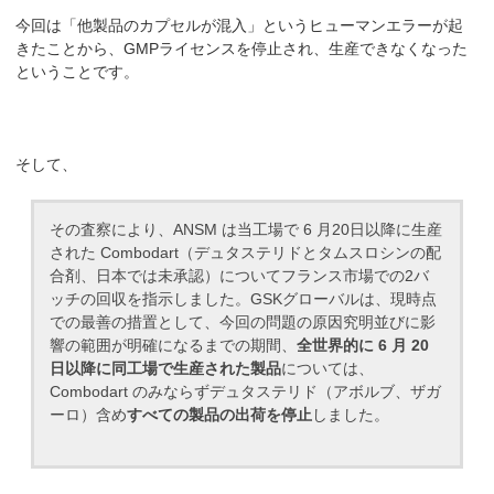
今回は「他製品のカプセルが混入」というヒューマンエラーが起
きたことから、GMPライセンスを停止され、生産できなくなった
ということです。
そして、
その査察により、ANSM は当工場で 6 月20日以降に生産
された Combodart（デュタステリドとタムスロシンの配
合剤、日本では未承認）についてフランス市場での2バ
ッチの回収を指示しました。GSKグローバルは、現時点
での最善の措置として、今回の問題の原因究明並びに影
響の範囲が明確になるまでの期間、
全世界的に 6 月 20
日以降に同工場で生産された製品
については、
Combodart のみならずデュタステリド（アボルブ、ザガ
ーロ）含め
すべての製品の出荷を停止
しました。