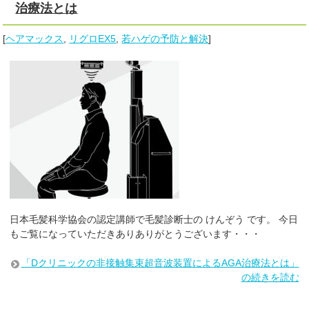
治療法とは
[
ヘアマックス
,
リグロEX5
,
若ハゲの予防と解決
]
日本毛髪科学協会の認定講師で毛髪診断士の けんぞう です。 今日
もご覧になっていただきありありがとうございます・・・
「Dクリニックの非接触集束超音波装置によるAGA治療法とは」
の続きを読む