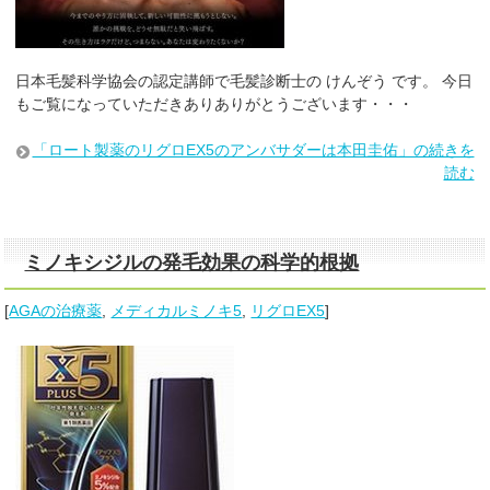
日本毛髪科学協会の認定講師で毛髪診断士の けんぞう です。 今日
もご覧になっていただきありありがとうございます・・・
「ロート製薬のリグロEX5のアンバサダーは本田圭佑」の続きを
読む
ミノキシジルの発毛効果の科学的根拠
[
AGAの治療薬
,
メディカルミノキ5
,
リグロEX5
]