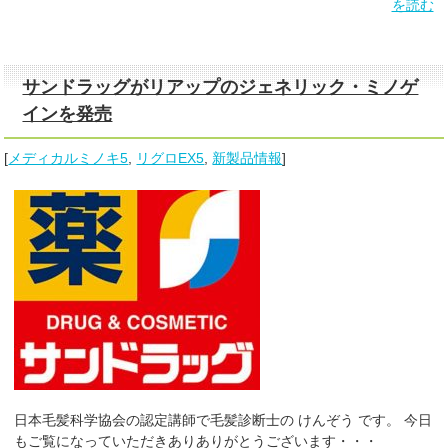
を読む
サンドラッグがリアップのジェネリック・ミノゲ
インを発売
[
メディカルミノキ5
,
リグロEX5
,
新製品情報
]
日本毛髪科学協会の認定講師で毛髪診断士の けんぞう です。 今日
もご覧になっていただきありありがとうございます・・・