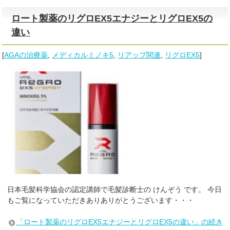
ロート製薬のリグロEX5エナジーとリグロEX5の
違い
[
AGAの治療薬
,
メディカルミノキ5
,
リアップ関連
,
リグロEX5
]
日本毛髪科学協会の認定講師で毛髪診断士の けんぞう です。 今日
もご覧になっていただきありありがとうございます・・・
「ロート製薬のリグロEX5エナジーとリグロEX5の違い」の続き