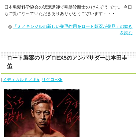
日本毛髪科学協会の認定講師で毛髪診断士の けんぞう です。 今日
もご覧になっていただきありありがとうございます・・・
「ミノキシジルの新しい発毛作用をロート製薬が発見」の続き
を読む
ロート製薬のリグロEX5のアンバサダーは本田圭
佑
[
メディカルミノキ5
,
リグロEX5
]