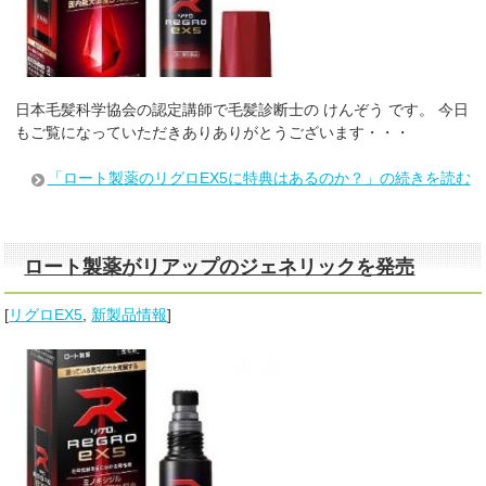
日本毛髪科学協会の認定講師で毛髪診断士の けんぞう です。 今日
もご覧になっていただきありありがとうございます・・・
「ロート製薬のリグロEX5に特典はあるのか？」の続きを読む
ロート製薬がリアップのジェネリックを発売
[
リグロEX5
,
新製品情報
]