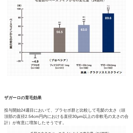
ザガーロの育毛効果
投与開始24週目において、プラセボ群と比較して毛髪の太さ（頭
頂部の直径2.54cm円内における直径30μm以上の非軟毛の太さの合
計）が有意に増加したそうです。