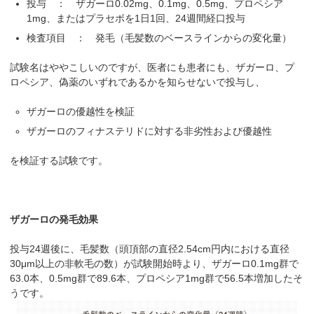
投与 ： ザガーロ0.02mg、0.1mg、0.5mg、プロペシア
1mg、またはプラセボを1日1回、24週間経口投与
検査項目 ： 発毛（毛髪数のベースラインからの変化量）
試験名はややこしいのですが、医者にも患者にも、ザガーロ、プ
ロペシア、偽薬のいずれであるかを知らせないで投与し、
ザガーロの優越性を検証
ザガーロのフィナステリドに対する非劣性および優越性
を検証する試験です。
ザガーロの発毛効果
投与24週後に、毛髪数（頭頂部の直径2.54cm円内における直径
30μm以上の非軟毛の数）が試験開始時より、ザガーロ0.1mg群で
63.0本、0.5mg群で89.6本、プロペシア1mg群で56.5本増加したそ
うです。