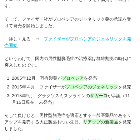
す。
そして、ファイザー社がプロペシアのジャネリック薬の承認を受
けて発売を開始しました。
詳しく見る ⇒
ファイザーがプロペシアのジェネリックを発
売開始
というわけで、国内の男性型脱毛症の治療薬は群雄割拠の時代に
突入したのです。
2005年12月 万有製薬が
プロペシア
を発売
2015年４月 ファイザーが
プロペシアのジェネリック
を発売
2015年9月 グラクソスミスクラインの
ザガーロ
が承認（11
月15日現在、未発売）
そして負けじと、男性型脱毛症を適応とする一般医薬品であるリ
アップを発売する大正製薬もつい先日、
リアップの新製品
を発売
しました。