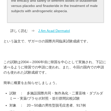
the efficacy and safety of different doses of dutasteride
versus placebo and finasteride in the treatment of male
subjects with androgenetic alopecia.
詳しく読む ⇒
J Am Acad Dermatol
という論文で、ザガーロの国際共同臨床試験成績です。
この試験は2004～2006年頃に韓国を中心として実施され、下記に
述べるように韓国での申請に使われ、また、今回の国内での申請
のも使われた試験成績です。
簡単に概要をお知らせしましょう。
試験 ： 多施設国際共同・無作為化・二重盲検・ダブルダ
ミー・実薬/プラセボ対照・並行群間比較試験
対象 ： 20～50歳の男性型脱毛症患者、917例