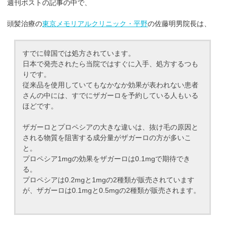
週刊ポストの記事の中で、
頭髪治療の
東京メモリアルクリニック・平野
の佐藤明男院長は、
すでに韓国では処方されています。
日本で発売されたら当院ではすぐに入手、処方するつも
りです。
従来品を使用していてもなかなか効果が表われない患者
さんの中には、すでにザガーロを予約している人もいる
ほどです。
ザガーロとプロペシアの大きな違いは、抜け毛の原因と
される物質を阻害する成分量がザガーロの方が多いこ
と。
プロペシア1mgの効果をザガーロは0.1mgで期待でき
る。
プロペシアは0.2mgと1mgの2種類が販売されています
が、ザガーロは0.1mgと0.5mgの2種類が販売されます。