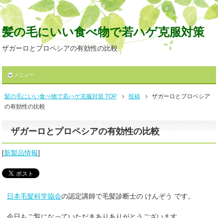
髪の毛にいい食べ物で若ハゲ克服対策
ザガーロとプロペシアの有効性の比較
メニュー
髪の毛にいい食べ物で若ハゲ克服対策 TOP
投稿
ザガーロとプロペシア
の有効性の比較
ザガーロとプロペシアの有効性の比較
[
新製品情報
]
日本毛髪科学協会
の認定講師で毛髪診断士の けんぞう です。
今日もご覧になっていただきありありがとうございます。