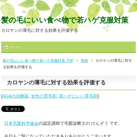
髪の毛にいい食べ物で若ハゲ克服対策
カロヤンの薄毛に対する効果を評価する
メニュー
髪の毛にいい食べ物で若ハゲ克服対策 TOP
投稿
カロヤンの薄毛に対す
る効果を評価する
カロヤンの薄毛に対する効果を評価する
[
AGAの治療薬
,
女性の育毛剤
,
若ハゲにいい育毛剤
]
日本毛髪科学協会
の認定講師で毛髪診断士の けんぞう です。
今日もご覧になっていただきありありがとうございます。