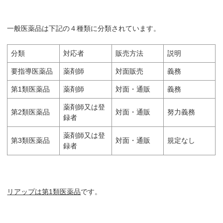
一般医薬品は下記の４種類に分類されています。
分類
対応者
販売方法
説明
要指導医薬品
薬剤師
対面販売
義務
第1類医薬品
薬剤師
対面・通販
義務
薬剤師又は登
第2類医薬品
対面・通販
努力義務
録者
薬剤師又は登
第3類医薬品
対面・通販
規定なし
録者
リアップは第1類医薬品
です。