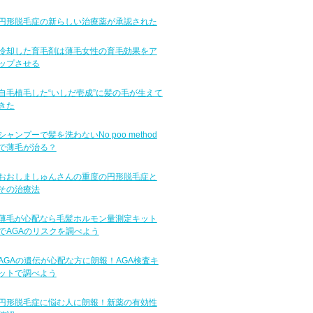
円形脱毛症の新らしい治療薬が承認された
冷却した育毛剤は薄毛女性の育毛効果をア
ップさせる
自毛植毛した“いしだ壱成”に髪の毛が生えて
きた
シャンプーで髪を洗わないNo poo method
で薄毛が治る？
おおしましゅんさんの重度の円形脱毛症と
その治療法
薄毛が心配なら毛髪ホルモン量測定キット
でAGAのリスクを調べよう
AGAの遺伝が心配な方に朗報！AGA検査キ
ットで調べよう
円形脱毛症に悩む人に朗報！新薬の有効性