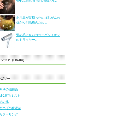
40代女性の育毛剤の選び方...
北斗晶が髪切ったのは乳がんの
抗がん剤治療のため...
髪の毛に良いコラーゲンイオン
のドライヤー...
ンジア（FINJIA)
テゴリー
AGAの治療薬
M-1育毛ミスト
その他
まつげの育毛剤
カラーリング