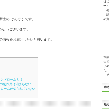
は
サイ
・
・
断士の けんぞう です。
の
がとうございます。
の情報をお届けしたいと思います。
本
士
じ
た
は
そ
シンドロームとは
の副作用は治まらない
薄
ドロームが知られていない
最