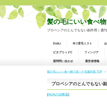
髪の毛にいい食べ物
プロペシアのとんでもない副作用｜週
DubLi
M-1育毛ミスト
お
ビタブリッドC
フィンジア
質問問い合わせ
運営者情報
髪の毛にいい食べ物で若ハゲ克服対策 TOP
プロペシアのとんでもない
[
AGAの治療薬
]