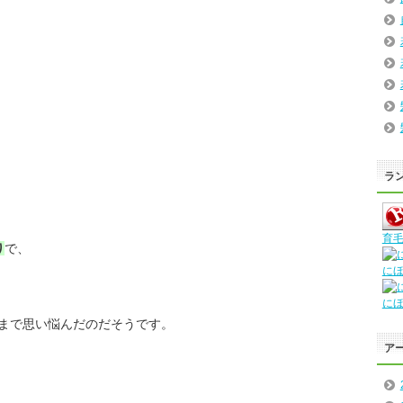
ラ
育毛
り
で、
に
に
まで思い悩んだのだそうです。
ア