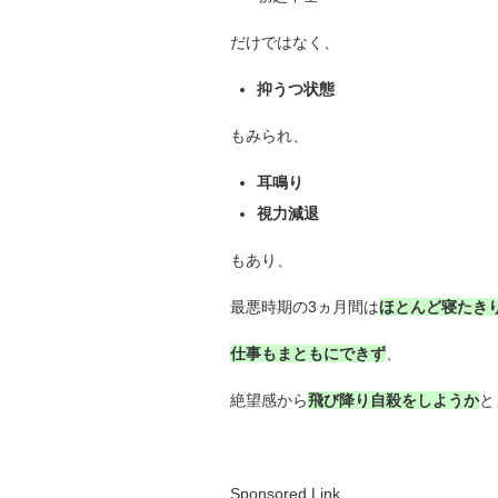
だけではなく、
抑うつ状態
もみられ、
耳鳴り
視力減退
もあり、
最悪時期の3ヵ月間は
ほとんど寝たき
仕事もまともにできず
、
絶望感から
飛び降り自殺をしようか
と
Sponsored Link