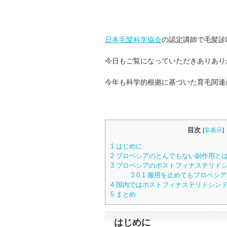
日本毛髪科学協会
の認定講師で毛髪診
今日もご覧になっていただきありあり
今年も科学的根拠に基づいた育毛関連
目次
[
非表示
]
1
はじめに
2
プロペシアのとんでもない副作用と
3
プロペシアのポストフィナステリド
3.0.1
服用を止めてもプロペシア
4
国内ではポストフィナステリドシン
5
まとめ
はじめに