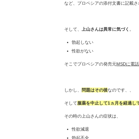
など、プロペシアの添付文書に記載さ
そして、
上山さんは異常に気づく
。
勃起しない
性欲がない
そこでプロペシアの発売元
MSDに電
しかし、
問題はその後
なのです、、
そして
服薬を中止して1ヵ月を経過し
その時の上山さんの症状は、
性欲減退
勃起不全