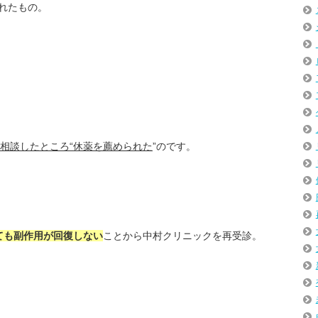
れたもの。
話相談したところ“休薬を薦められた
”のです。
ても副作用が回復しない
ことから中村クリニックを再受診。