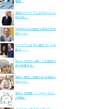
価格...
薄毛のウイリアム王子がついに
坊主頭に...
TOKIOの山口達也は薄毛の坊主
頭だった...
ウイリアム王子が遺伝でハゲる
前は、、...
乳がんの抗がん剤による脱毛は
必ず回復する...
亜鉛が薄毛に効果がある理由が
分かった...
薄毛と毛周期（ヘアサイクル）
の関係...