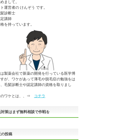
じめまして。
ト運営者の けんぞう です。
毛髪診断士
認定講師
資格を持っています。
業は製薬会社で新薬の開発を行っている医学博
ですが、ワケがあって薄毛や脱毛症の勉強をは
め、毛髪診断士や認定講師の資格を取りまし
。
のワケとは、、⇒
コチラ
毛対策はまず無料相談で作戦を
近の投稿