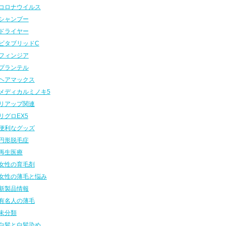
コロナウイルス
シャンプー
ドライヤー
ビタブリッドC
フィンジア
プランテル
ヘアマックス
メディカルミノキ5
リアップ関連
リグロEX5
便利なグッズ
円形脱毛症
再生医療
女性の育毛剤
女性の薄毛と悩み
新製品情報
有名人の薄毛
未分類
白髪と白髪染め