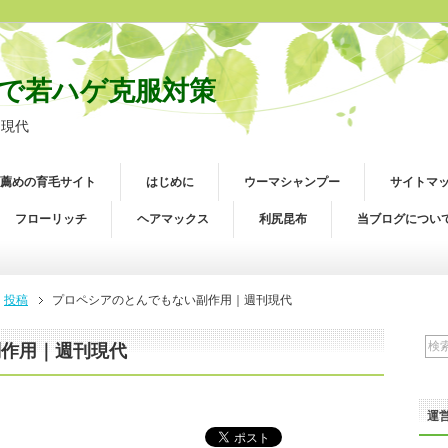
で若ハゲ克服対策
刊現代
薦めの育毛サイト
はじめに
ウーマシャンプー
サイトマ
フローリッチ
ヘアマックス
利尻昆布
当ブログについ
投稿
プロペシアのとんでもない副作用｜週刊現代
副作用｜週刊現代
運