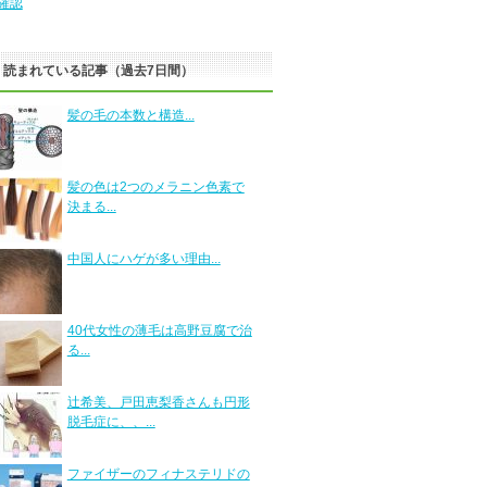
確認
く読まれている記事（過去7日間）
髪の毛の本数と構造...
髪の色は2つのメラニン色素で
決まる...
中国人にハゲが多い理由...
40代女性の薄毛は高野豆腐で治
る...
辻希美、戸田恵梨香さんも円形
脱毛症に、、...
ファイザーのフィナステリドの