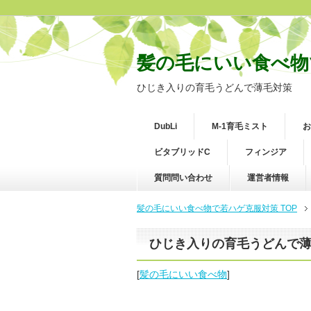
髪の毛にいい食べ物
ひじき入りの育毛うどんで薄毛対策
DubLi
M-1育毛ミスト
お
ビタブリッドC
フィンジア
質問問い合わせ
運営者情報
髪の毛にいい食べ物で若ハゲ克服対策 TOP
ひじき入りの育毛うどんで
[
髪の毛にいい食べ物
]