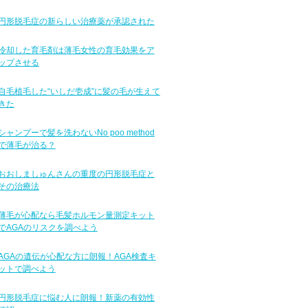
円形脱毛症の新らしい治療薬が承認された
冷却した育毛剤は薄毛女性の育毛効果をア
ップさせる
自毛植毛した“いしだ壱成”に髪の毛が生えて
きた
シャンプーで髪を洗わないNo poo method
で薄毛が治る？
おおしましゅんさんの重度の円形脱毛症と
その治療法
薄毛が心配なら毛髪ホルモン量測定キット
でAGAのリスクを調べよう
AGAの遺伝が心配な方に朗報！AGA検査キ
ットで調べよう
円形脱毛症に悩む人に朗報！新薬の有効性