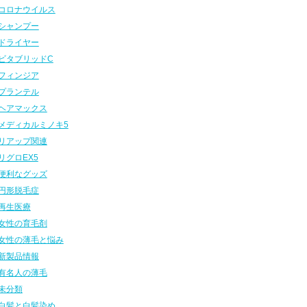
コロナウイルス
シャンプー
ドライヤー
ビタブリッドC
フィンジア
プランテル
ヘアマックス
メディカルミノキ5
リアップ関連
リグロEX5
便利なグッズ
円形脱毛症
再生医療
女性の育毛剤
女性の薄毛と悩み
新製品情報
有名人の薄毛
未分類
白髪と白髪染め