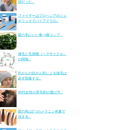
頭だった...
ファイザーはプロペシアのジェ
ネリックでバイアグラの...
髪の毛にいい食べ物コンブ...
薄毛と毛周期（ヘアサイクル）
の関係...
乳がんの抗がん剤による脱毛は
必ず回復する...
40代女性の育毛剤の選び方...
髪の色は2つのメラニン色素で
決まる...