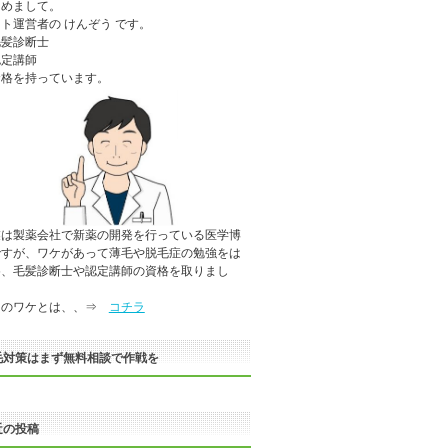
じめまして。
ト運営者の けんぞう です。
毛髪診断士
認定講師
資格を持っています。
業は製薬会社で新薬の開発を行っている医学博
ですが、ワケがあって薄毛や脱毛症の勉強をは
め、毛髪診断士や認定講師の資格を取りまし
。
のワケとは、、⇒
コチラ
毛対策はまず無料相談で作戦を
近の投稿