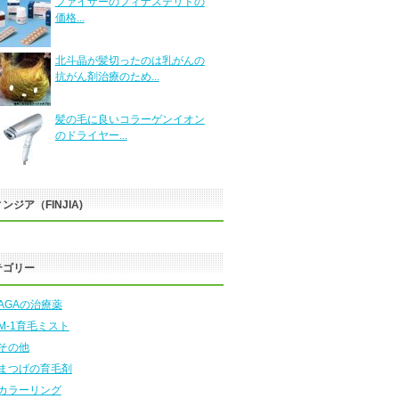
ファイザーのフィナステリドの
価格...
北斗晶が髪切ったのは乳がんの
抗がん剤治療のため...
髪の毛に良いコラーゲンイオン
のドライヤー...
ンジア（FINJIA)
テゴリー
AGAの治療薬
M-1育毛ミスト
その他
まつげの育毛剤
カラーリング