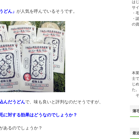
は
サイ
うどん」
が人気を呼んでいるそうです。
・
・
の
本
士
じ
た
そ
込んだうどん
で、味も良いと評判なのだそうですが、
薄
毛に対する効果はどうなのでしょうか？
があるのでしょうか？
最