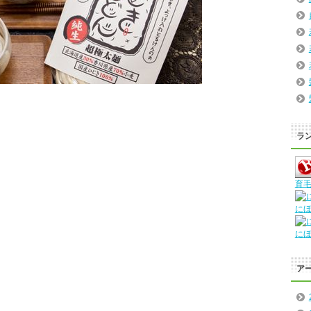
ラ
育毛
に
に
ア