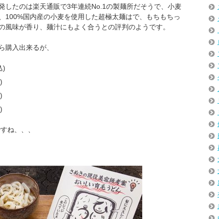
したのは楽天通販で3年連続No.1の製麺所だそうで、小麦
と、100%国内産の小麦を使用した超極太麺はで、もちもちっ
の風味が香り、麺汁にもよく合うとの評判のようです。
ら購入出来るが、
)
)
)
)
ですね、、、