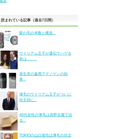
確認
く読まれている記事（過去7日間）
髪の毛の本数と構造...
ウイリアム王子が遺伝でハゲる
前は、、...
資生堂の薬用アデノゲンの効
果...
薄毛のウイリアム王子がついに
坊主頭に...
40代女性の薄毛は高野豆腐で治
る...
TOKIOの山口達也は薄毛の坊主