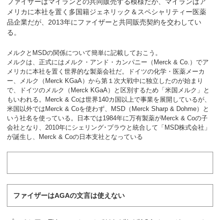
ファイザーはマイランとの共同販売する模様だが、マイランはア
メリカに本社を置く多国籍ジェネリック＆スペシャリティー医薬
品企業だが、2013年にファイザーと共同販売契約を交わしてい
る。
メルクとMSDの関係について簡単に記載しておこう。
メルクは、正式にはメルク・アンド・カンパニー（Merck & Co.）でア
メリカに本社を置く世界的な製薬会社だ。ドイツの化学・医薬メーカ
ー、メルク（Merck KGaA）から第１次大戦中に独立したのが始まり
で、ドイツのメルク（Merck KGaA）と区別するため「米国メルク」と
もいわれる。Merck & Coは世界140カ国以上で事業を展開しているが、
米国以外ではMerck & Coを使わず、MSD（Merck Sharp & Dohme）と
いう社名を使っている。日本では1984年に万有製薬がMerck & Coの子
会社となり、2010年にシェリング･プラウと統合して「MSD株式会社」
が誕生し、Merck & Coの日本支社となっている
ファイザーはAGAの文言は使えない