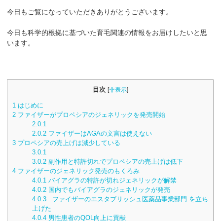
今日もご覧になっていただきありがとうございます。
今日も科学的根拠に基づいた育毛関連の情報をお届けしたいと思
います。
目次
[
非表示
]
1
はじめに
2
ファイザーがプロペシアのジェネリックを発売開始
2.0.1
2.0.2
ファイザーはAGAの文言は使えない
3
プロペシアの売上げは減少している
3.0.1
3.0.2
副作用と特許切れでプロペシアの売上げは低下
4
ファイザーのジェネリック発売のもくろみ
4.0.1
バイアグラの特許が切れジェネリックが解禁
4.0.2
国内でもバイアグラのジェネリックが発売
4.0.3
ファイザーのエスタブリッシュ医薬品事業部門 を立ち
上げた
4.0.4
男性患者のQOL向上に貢献