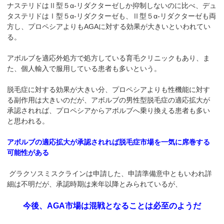
ナステリドはⅡ型５α-リダクターゼしか抑制しないのに比べ、デュ
タステリドはⅠ型５α-リダクターゼも、Ⅱ型５α-リダクターゼも両
方し、プロペシアよりもAGAに対する効果が大きいといわれてい
る。
アボルブを適応外処方で処方している育毛クリニックもあり、ま
た、個人輸入で服用している患者も多いという。
脱毛症に対する効果が大きい分、プロペシアよりも性機能に対す
る副作用は大きいのだが、アボルブの男性型脱毛症の適応拡大が
承認されれば、プロペシアからアボルブへ乗り換える患者も多い
と思われる。
アボルブの適応拡大が承認されれば脱毛症市場を一気に席巻する
可能性がある
グラクソスミスクラインは申請した、申請準備意中ともいわれ詳
細は不明だが、承認時期は来年以降とみられているが、
今後、AGA市場は混戦となることは必至のようだ