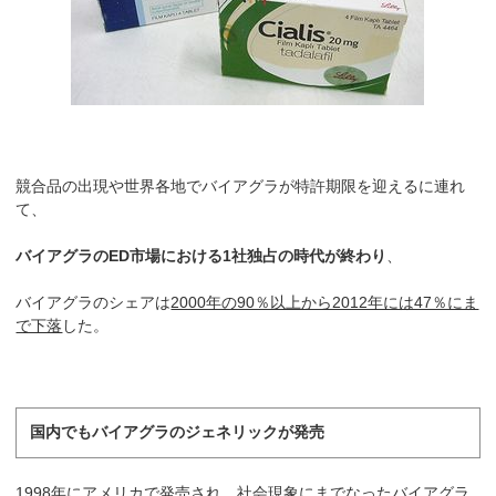
競合品の出現や世界各地でバイアグラが特許期限を迎えるに連れ
て、
バイアグラのED市場における1社独占の時代が終わり
、
バイアグラのシェアは
2000年の90％以上から2012年には47％にま
で下落
した。
国内でもバイアグラのジェネリックが発売
1998年にアメリカで発売され、社会現象にまでなったバイアグラ