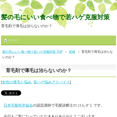
髪の毛にいい食べ物で若ハゲ克服対策
育毛剤で薄毛は治らないのか？
メニュー
髪の毛にいい食べ物で若ハゲ克服対策 TOP
投稿
育毛剤で薄毛は治らな
いのか？
育毛剤で薄毛は治らないのか？
[
女性の薄毛と悩み
,
若ハゲ悩みアドバイス
]
日本毛髪科学協会
の認定講師で毛髪診断士の けんぞう です。
今日もご覧になっていただきありありがとうございます。