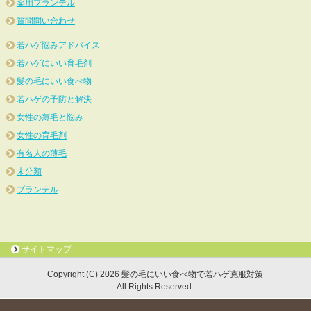
薬用プランテル
質問問い合わせ
若ハゲ悩みアドバイス
若ハゲにいい育毛剤
髪の毛にいい食べ物
若ハゲの予防と解決
女性の薄毛と悩み
女性の育毛剤
有名人の薄毛
未分類
プランテル
サイトマップ
Copyright (C) 2026 髪の毛にいい食べ物で若ハゲ克服対策
All Rights Reserved.