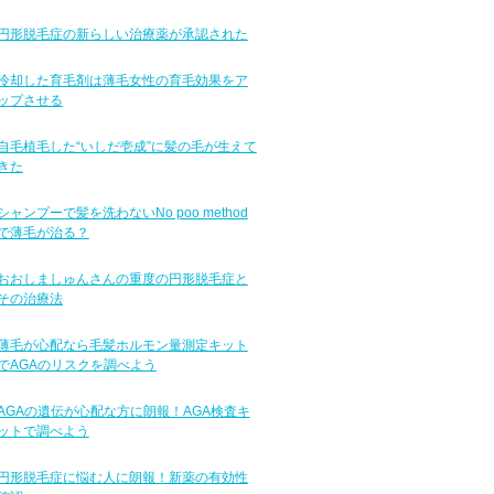
円形脱毛症の新らしい治療薬が承認された
冷却した育毛剤は薄毛女性の育毛効果をア
ップさせる
自毛植毛した“いしだ壱成”に髪の毛が生えて
きた
シャンプーで髪を洗わないNo poo method
で薄毛が治る？
おおしましゅんさんの重度の円形脱毛症と
その治療法
薄毛が心配なら毛髪ホルモン量測定キット
でAGAのリスクを調べよう
AGAの遺伝が心配な方に朗報！AGA検査キ
ットで調べよう
円形脱毛症に悩む人に朗報！新薬の有効性