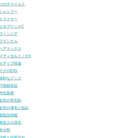
コロナウイルス
シャンプー
ドライヤー
ビタブリッドC
フィンジア
プランテル
ヘアマックス
メディカルミノキ5
リアップ関連
リグロEX5
便利なグッズ
円形脱毛症
再生医療
女性の育毛剤
女性の薄毛と悩み
新製品情報
有名人の薄毛
未分類
白髪と白髪染め