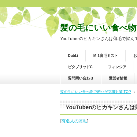
髪の毛にいい食べ物
YouTuberのヒカキンさんは薄毛で悩
DubLi
M-1育毛ミスト
お
ビタブリッドC
フィンジア
質問問い合わせ
運営者情報
髪の毛にいい食べ物で若ハゲ克服対策 TOP
YouTuberのヒカキンさ
[
有名人の薄毛
]