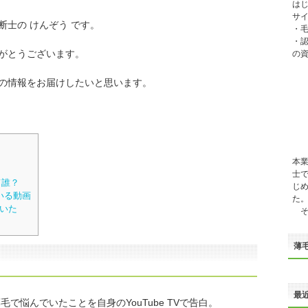
は
サイ
断士の けんぞう です。
・
・
がとうございます。
の
の情報をお届けしたいと思います。
本
士
て誰？
じ
いる動画
た
でいた
そ
薄
最
が薄毛で悩んでいたことを自身のYouTube TVで告白。