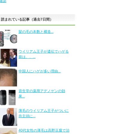
確認
く読まれている記事（過去7日間）
髪の毛の本数と構造...
ウイリアム王子が遺伝でハゲる
前は、、...
中国人にハゲが多い理由...
資生堂の薬用アデノゲンの効
果...
薄毛のウイリアム王子がついに
坊主頭に...
40代女性の薄毛は高野豆腐で治