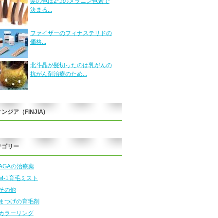
髪の色は2つのメラニン色素で
決まる...
ファイザーのフィナステリドの
価格...
北斗晶が髪切ったのは乳がんの
抗がん剤治療のため...
ンジア（FINJIA)
テゴリー
AGAの治療薬
M-1育毛ミスト
その他
まつげの育毛剤
カラーリング