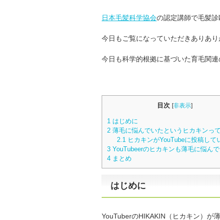
日本毛髪科学協会
の認定講師で毛髪診
今日もご覧になっていただきありあり
今日も科学的根拠に基づいた育毛関連
目次
[
非表示
]
1
はじめに
2
薄毛に悩んでいたというヒカキンっ
2.1
ヒカキンがYouTubeに投稿して
3
YouTubeerのヒカキンも薄毛に悩ん
4
まとめ
はじめに
YouTuberのHIKAKIN（ヒカキン）