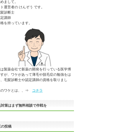
じめまして。
ト運営者の けんぞう です。
毛髪診断士
認定講師
資格を持っています。
業は製薬会社で新薬の開発を行っている医学博
ですが、ワケがあって薄毛や脱毛症の勉強をは
め、毛髪診断士や認定講師の資格を取りまし
。
のワケとは、、⇒
コチラ
毛対策はまず無料相談で作戦を
近の投稿