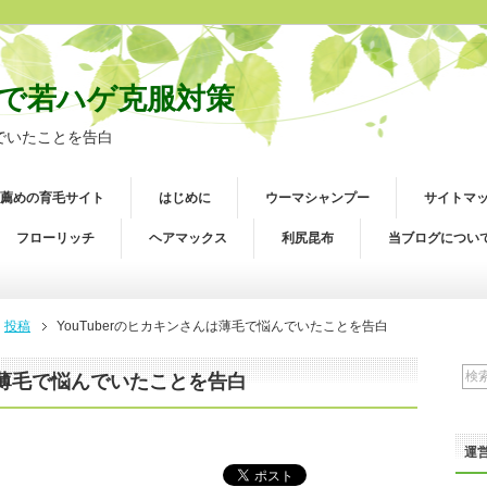
で若ハゲ克服対策
んでいたことを告白
薦めの育毛サイト
はじめに
ウーマシャンプー
サイトマ
フローリッチ
ヘアマックス
利尻昆布
当ブログについ
投稿
YouTuberのヒカキンさんは薄毛で悩んでいたことを告白
んは薄毛で悩んでいたことを告白
運