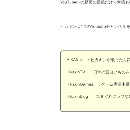
YouTubeへの動画の投稿だけで何億
ヒカキンは4つのYoutubeチャン
HIKAKIN ：ヒカキンが歌っ
HikakinTV ：日常の面白い
HikakinGames ：ゲーム実
HikakinBlog ：気まぐれに