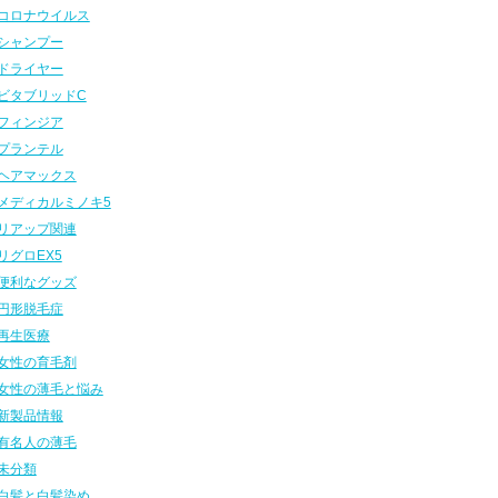
コロナウイルス
シャンプー
ドライヤー
ビタブリッドC
フィンジア
プランテル
ヘアマックス
メディカルミノキ5
リアップ関連
リグロEX5
便利なグッズ
円形脱毛症
再生医療
女性の育毛剤
女性の薄毛と悩み
新製品情報
有名人の薄毛
未分類
白髪と白髪染め