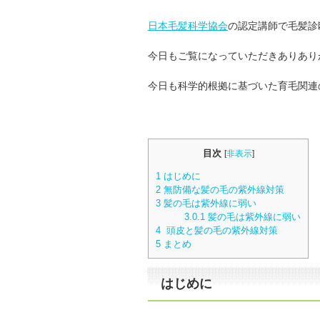
日本毛髪科学協会
の認定講師で毛髪診
今日もご覧になっていただきありあり
今日も科学的根拠に基づいた育毛関連
目次
[
非表示
]
1
はじめに
2
無防備な髪の毛の紫外線対策
3
髪の毛は紫外線に弱い
3.0.1
髪の毛は紫外線に弱い
4
頭皮と髪の毛の紫外線対策
5
まとめ
はじめに