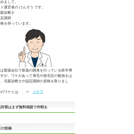
じめまして。
ト運営者の けんぞう です。
毛髪診断士
認定講師
資格を持っています。
業は製薬会社で新薬の開発を行っている医学博
ですが、ワケがあって薄毛や脱毛症の勉強をは
め、毛髪診断士や認定講師の資格を取りまし
。
のワケとは、、⇒
コチラ
毛対策はまず無料相談で作戦を
近の投稿