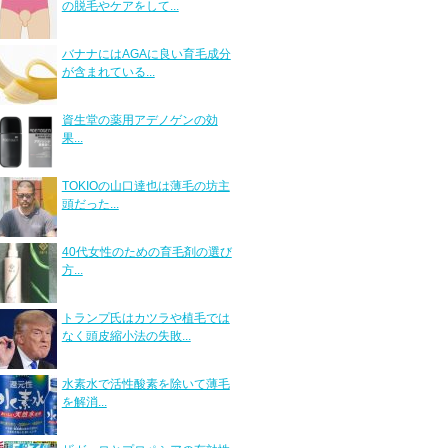
の脱毛やケアをして...
バナナにはAGAに良い育毛成分
が含まれている...
資生堂の薬用アデノゲンの効
果...
TOKIOの山口達也は薄毛の坊主
頭だった...
40代女性のための育毛剤の選び
方...
トランプ氏はカツラや植毛では
なく頭皮縮小法の失敗...
水素水で活性酸素を除いて薄毛
を解消...